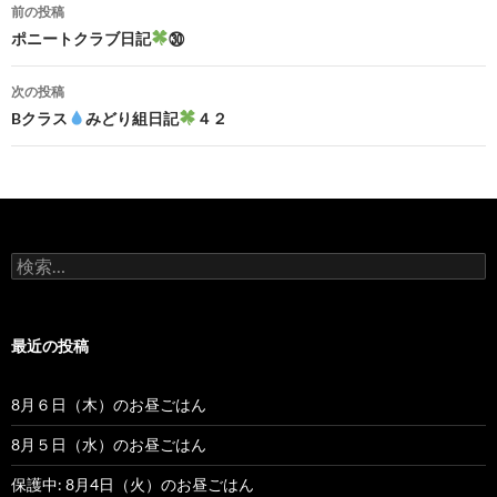
前の投稿
投
ポニートクラブ日記
㉚
稿
次の投稿
ナ
Bクラス
みどり組日記
４２
ビ
ゲ
ー
検
シ
索
:
ョ
最近の投稿
ン
8月６日（木）のお昼ごはん
8月５日（水）のお昼ごはん
保護中: 8月4日（火）のお昼ごはん