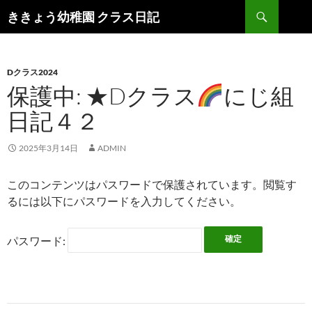
検
ききょう幼稚園 クラス日記
索
コ
ン
テ
ン
Dクラス2024
ツ
保護中: ★Dクラス
にじ組
へ
日記４２
ス
キ
ッ
2025年3月14日
ADMIN
プ
このコンテンツはパスワードで保護されています。閲覧す
るには以下にパスワードを入力してください。
パスワード: