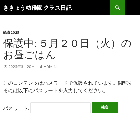
検
ききょう幼稚園 クラス日記
索
コ
ン
テ
ン
給食2025
ツ
保護中: ５月２０日（火）の
へ
お昼ごはん
ス
キ
ッ
2025年5月20日
ADMIN
プ
このコンテンツはパスワードで保護されています。閲覧す
るには以下にパスワードを入力してください。
パスワード: