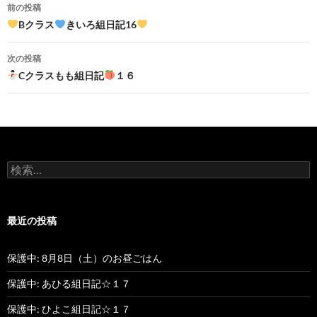
前の投稿
投
Bクラス
きいろ組日記16
稿
次の投稿
ナ
Cクラスもも組日記
１６
ビ
ゲ
ー
検
シ
索
:
ョ
最近の投稿
ン
保護中: 8月8日（土）のお昼ごはん
保護中: あひる組日記☆１７
保護中: ひよこ組日記☆１７