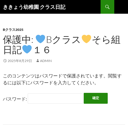
検
ききょう幼稚園 クラス日記
索
コ
ン
テ
ン
Bクラス2025
ツ
保護中:
Bクラス
そら組
へ
日記
１６
ス
キ
ッ
2025年8月29日
ADMIN
プ
このコンテンツはパスワードで保護されています。閲覧す
るには以下にパスワードを入力してください。
パスワード: