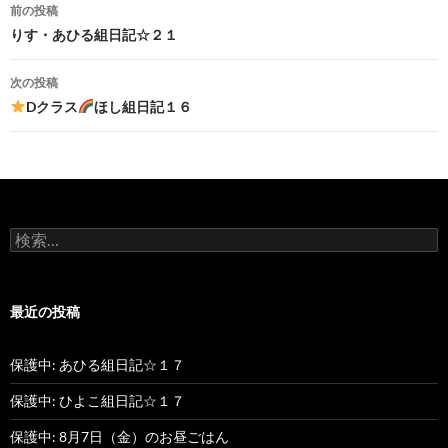
前の投稿
投
りす・あひる組日記☆２１
稿
次の投稿
ナ
Dクラス
ほし組日記１６
ビ
ゲ
ー
検
シ
索
:
ョ
最近の投稿
ン
保護中: あひる組日記☆１７
保護中: ひよこ組日記☆１７
保護中: 8月7日（金）のお昼ごはん