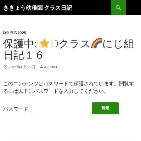
検
ききょう幼稚園 クラス日記
索
コ
ン
テ
ン
Dクラス2025
ツ
保護中:
Dクラス
にじ組
へ
日記１６
ス
キ
ッ
2025年8月29日
ADMIN
プ
このコンテンツはパスワードで保護されています。閲覧す
るには以下にパスワードを入力してください。
パスワード: