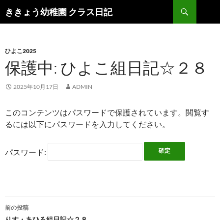
検
ききょう幼稚園 クラス日記
索
コ
ン
テ
ン
ひよこ2025
ツ
保護中: ひよこ組日記☆２８
へ
ス
2025年10月17日
ADMIN
キ
ッ
このコンテンツはパスワードで保護されています。閲覧す
プ
るには以下にパスワードを入力してください。
パスワード:
前の投稿
りす・あひる組日記☆２８