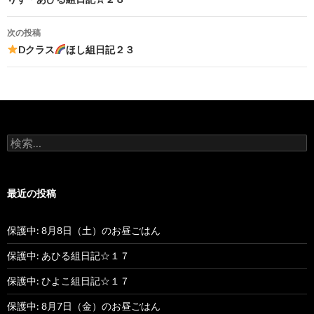
投
稿
次の投稿
ナ
Dクラス
ほし組日記２３
ビ
ゲ
ー
検
シ
索
:
ョ
最近の投稿
ン
保護中: 8月8日（土）のお昼ごはん
保護中: あひる組日記☆１７
保護中: ひよこ組日記☆１７
保護中: 8月7日（金）のお昼ごはん