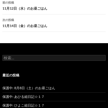
前の投稿
投
11月12日（水）のお昼ごはん
稿
次の投稿
ナ
11月14日（金）のお昼ごはん
ビ
ゲ
ー
検
シ
索
:
ョ
最近の投稿
ン
保護中: 8月8日（土）のお昼ごはん
保護中: あひる組日記☆１７
保護中: ひよこ組日記☆１７