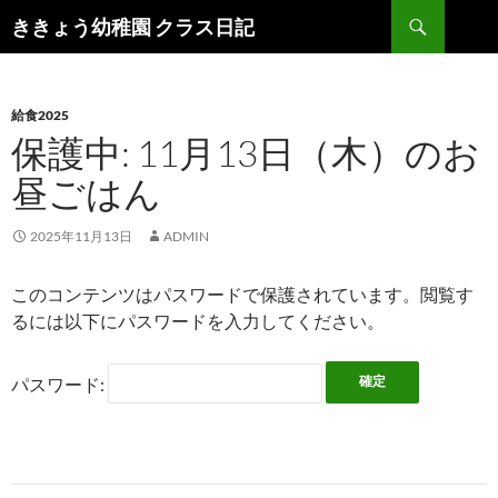
検
ききょう幼稚園 クラス日記
索
コ
ン
テ
ン
給食2025
ツ
保護中: 11月13日（木）のお
へ
昼ごはん
ス
キ
ッ
2025年11月13日
ADMIN
プ
このコンテンツはパスワードで保護されています。閲覧す
るには以下にパスワードを入力してください。
パスワード: