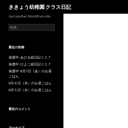
検
ききょう幼稚園 クラス日記
索
Just another WordPress site
検
索
:
最近の投稿
保護中: あひる組日記☆１７
保護中: ひよこ組日記☆１７
保護中: 8月7日（金）のお昼
ごはん
8月６日（木）のお昼ごはん
8月５日（水）のお昼ごはん
最近のコメント
アーカイブ