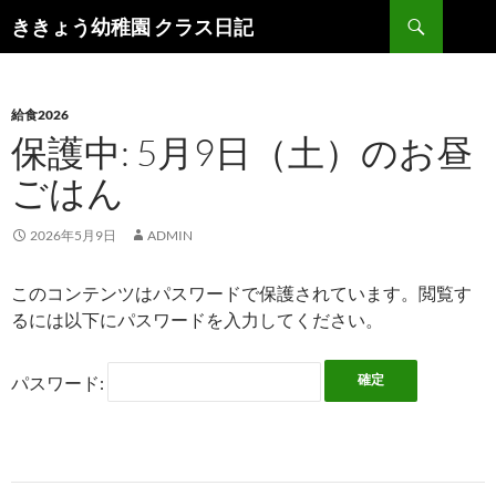
検
ききょう幼稚園 クラス日記
索
コ
ン
テ
ン
給食2026
ツ
保護中: 5月9日（土）のお昼
へ
ごはん
ス
キ
ッ
2026年5月9日
ADMIN
プ
このコンテンツはパスワードで保護されています。閲覧す
るには以下にパスワードを入力してください。
パスワード: