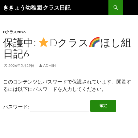
検
ききょう幼稚園 クラス日記
索
コ
ン
テ
ン
Dクラス2026
ツ
保護中:
Dクラス
ほし組
へ
日記6
ス
キ
ッ
2026年5月29日
ADMIN
プ
このコンテンツはパスワードで保護されています。閲覧す
るには以下にパスワードを入力してください。
パスワード: