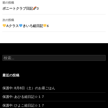
前の投稿
投
ポニートクラブ日記
3
稿
次の投稿
ナ
Aクラス
きいろ組日記
6
ビ
ゲ
ー
検
シ
索
:
ョ
最近の投稿
ン
保護中: 8月8日（土）のお昼ごはん
保護中: あひる組日記☆１７
保護中: ひよこ組日記☆１７