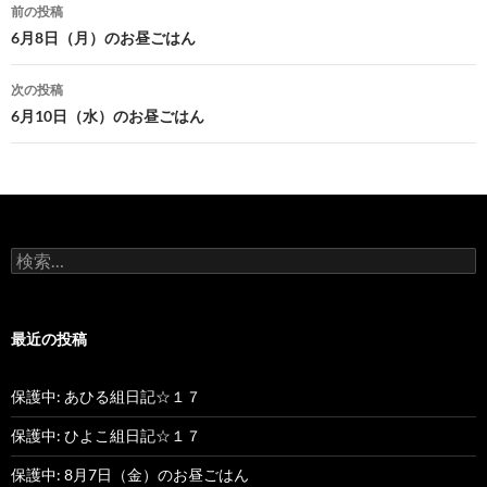
前の投稿
投
6月8日（月）のお昼ごはん
稿
次の投稿
ナ
6月10日（水）のお昼ごはん
ビ
ゲ
ー
検
シ
索
:
ョ
最近の投稿
ン
保護中: あひる組日記☆１７
保護中: ひよこ組日記☆１７
保護中: 8月7日（金）のお昼ごはん