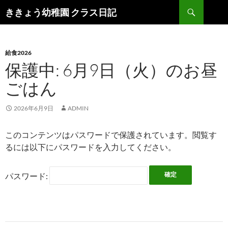
検
ききょう幼稚園 クラス日記
索
コ
ン
テ
ン
給食2026
ツ
保護中: 6月9日（火）のお昼
へ
ごはん
ス
キ
ッ
2026年6月9日
ADMIN
プ
このコンテンツはパスワードで保護されています。閲覧す
るには以下にパスワードを入力してください。
パスワード: