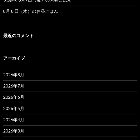
8月６日（木）のお昼ごはん
最近のコメント
アーカイブ
2026年8月
2026年7月
2026年6月
2026年5月
2026年4月
2026年3月