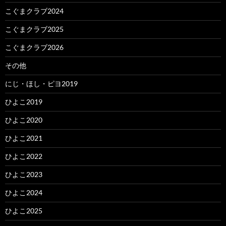
こぐまクラブ2024
こぐまクラブ2025
こぐまクラブ2026
その他
にじ・ほし・ピヨ2019
ひよこ2019
ひよこ2020
ひよこ2021
ひよこ2022
ひよこ2023
ひよこ2024
ひよこ2025