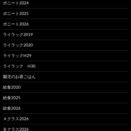
ポニート2024
ポニート2025
ポニート2026
ライラック2019
ライラック2020
ライラックH29
ライラック H30
園児のお昼ごはん
給食2020
給食2025
給食2026
Ａクラス2026
Ｂクラス2026