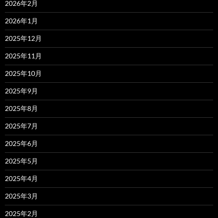
2026年2月
2026年1月
2025年12月
2025年11月
2025年10月
2025年9月
2025年8月
2025年7月
2025年6月
2025年5月
2025年4月
2025年3月
2025年2月