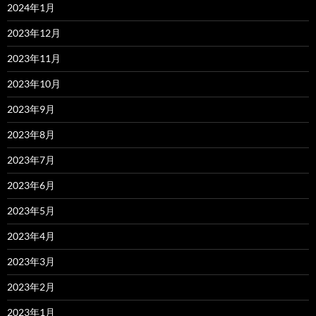
2024年1月
2023年12月
2023年11月
2023年10月
2023年9月
2023年8月
2023年7月
2023年6月
2023年5月
2023年4月
2023年3月
2023年2月
2023年1月