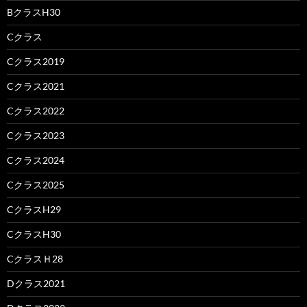
BクラスH30
Cクラス
Cクラス2019
Cクラス2021
Cクラス2022
Cクラス2023
Cクラス2024
Cクラス2025
CクラスH29
CクラスH30
CクラスＨ28
Dクラス2021