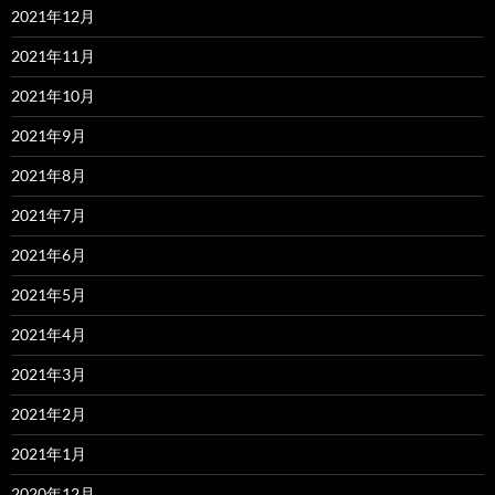
2021年12月
2021年11月
2021年10月
2021年9月
2021年8月
2021年7月
2021年6月
2021年5月
2021年4月
2021年3月
2021年2月
2021年1月
2020年12月