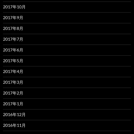
2017年10月
2017年9月
2017年8月
2017年7月
2017年6月
2017年5月
2017年4月
2017年3月
2017年2月
2017年1月
2016年12月
2016年11月