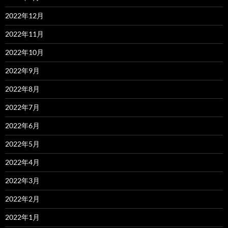
2022年12月
2022年11月
2022年10月
2022年9月
2022年8月
2022年7月
2022年6月
2022年5月
2022年4月
2022年3月
2022年2月
2022年1月