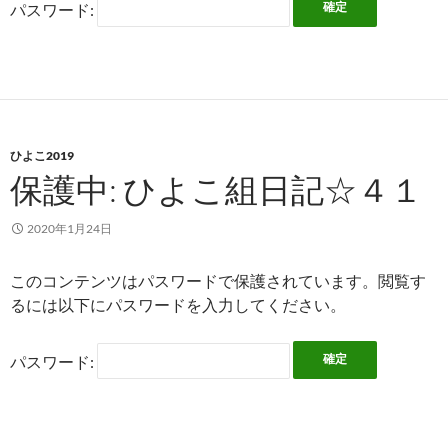
パスワード:
ひよこ2019
保護中: ひよこ組日記☆４１
2020年1月24日
このコンテンツはパスワードで保護されています。閲覧す
るには以下にパスワードを入力してください。
パスワード: