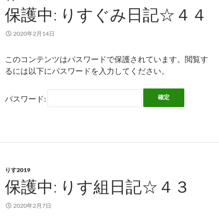
保護中: りすぐみ日記☆４４
2020年2月14日
このコンテンツはパスワードで保護されています。閲覧す
るには以下にパスワードを入力してください。
パスワード:
りす2019
保護中: りす組日記☆４３
2020年2月7日