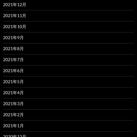
2021年12月
2021年11月
2021年10月
2021年9月
2021年8月
2021年7月
2021年6月
2021年5月
2021年4月
2021年3月
2021年2月
2021年1月
2020年12月