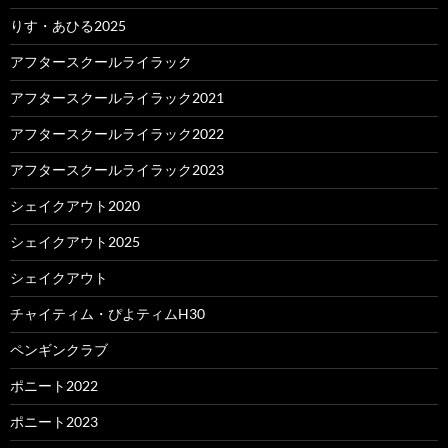
りす・あひる2025
アフタースクールライラック
アフタースクールライラック2021
アフタースクールライラック2022
アフタースクールライラック2023
シェイクアウト2020
シェイクアウト2025
シェイクアウト
チャイティム・ぴよティムH30
ペンギンクラブ
ポニート2022
ポニート2023