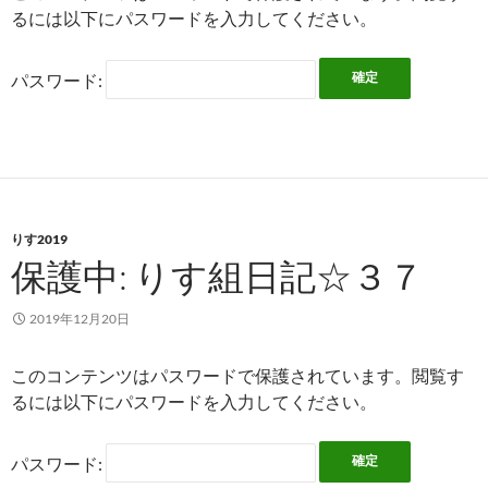
るには以下にパスワードを入力してください。
パスワード:
りす2019
保護中: りす組日記☆３７
2019年12月20日
このコンテンツはパスワードで保護されています。閲覧す
るには以下にパスワードを入力してください。
パスワード: