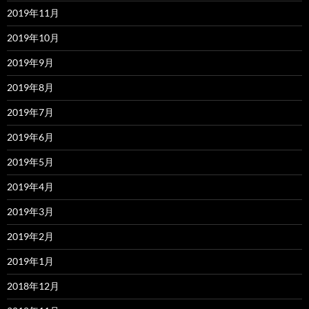
2019年11月
2019年10月
2019年9月
2019年8月
2019年7月
2019年6月
2019年5月
2019年4月
2019年3月
2019年2月
2019年1月
2018年12月