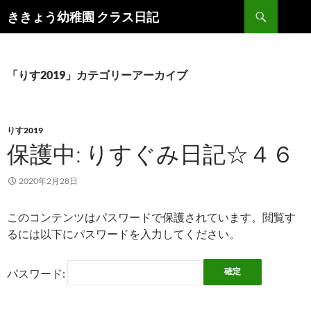
検
ききょう幼稚園 クラス日記
索
コ
ン
テ
ン
「りす2019」カテゴリーアーカイブ
ツ
へ
ス
キ
りす2019
ッ
保護中: りすぐみ日記☆４６
プ
2020年2月28日
このコンテンツはパスワードで保護されています。閲覧す
るには以下にパスワードを入力してください。
パスワード: