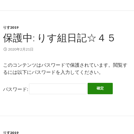
りす2019
保護中: りす組日記☆４５
2020年2月21日
このコンテンツはパスワードで保護されています。閲覧す
るには以下にパスワードを入力してください。
パスワード:
りす2019