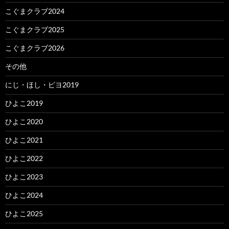
こぐまクラブ2024
こぐまクラブ2025
こぐまクラブ2026
その他
にじ・ほし・ピヨ2019
ひよこ2019
ひよこ2020
ひよこ2021
ひよこ2022
ひよこ2023
ひよこ2024
ひよこ2025