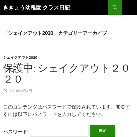
検
ききょう幼稚園 クラス日記
索
コ
ン
テ
ン
「シェイクアウト2020」カテゴリーアーカイブ
ツ
へ
ス
キ
シェイクアウト2020
ッ
保護中: シェイクアウト２０
プ
２０
2020年9月4日
このコンテンツはパスワードで保護されています。閲覧す
るには以下にパスワードを入力してください。
パスワード: