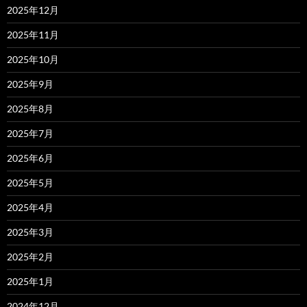
2025年12月
2025年11月
2025年10月
2025年9月
2025年8月
2025年7月
2025年6月
2025年5月
2025年4月
2025年3月
2025年2月
2025年1月
2024年12月