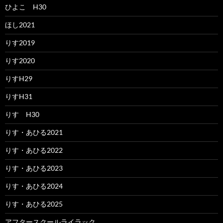
ひよこ H30
ほし2021
りす2019
りす2020
りすH29
りすH31
りす H30
りす・あひる2021
りす・あひる2022
りす・あひる2023
りす・あひる2024
りす・あひる2025
アフタースクールライラック