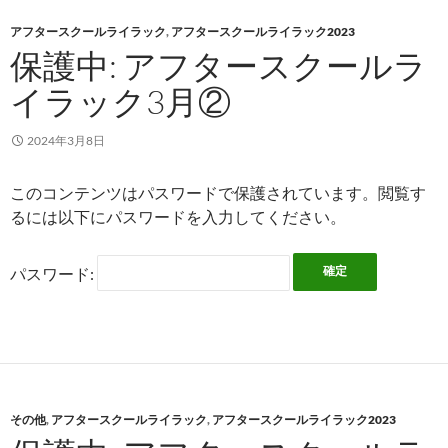
アフタースクールライラック
,
アフタースクールライラック2023
保護中: アフタースクールラ
イラック3月②
2024年3月8日
このコンテンツはパスワードで保護されています。閲覧す
るには以下にパスワードを入力してください。
パスワード:
その他
,
アフタースクールライラック
,
アフタースクールライラック2023