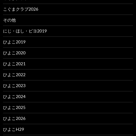
こぐまクラブ2026
その他
にじ・ほし・ピヨ2019
ひよこ2019
ひよこ2020
ひよこ2021
ひよこ2022
ひよこ2023
ひよこ2024
ひよこ2025
ひよこ2026
ひよこH29