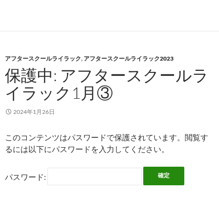
アフタースクールライラック
,
アフタースクールライラック2023
保護中: アフタースクールラ
イラック1月③
2024年1月26日
このコンテンツはパスワードで保護されています。閲覧す
るには以下にパスワードを入力してください。
パスワード: