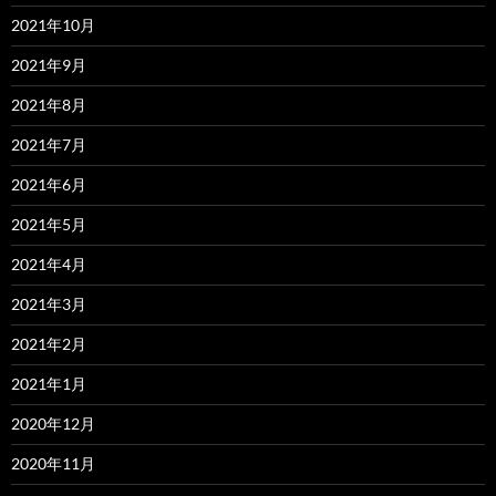
2021年10月
2021年9月
2021年8月
2021年7月
2021年6月
2021年5月
2021年4月
2021年3月
2021年2月
2021年1月
2020年12月
2020年11月