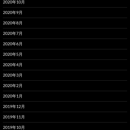
2020年10月
2020年9月
2020年8月
2020年7月
2020年6月
2020年5月
2020年4月
2020年3月
2020年2月
2020年1月
2019年12月
2019年11月
2019年10月