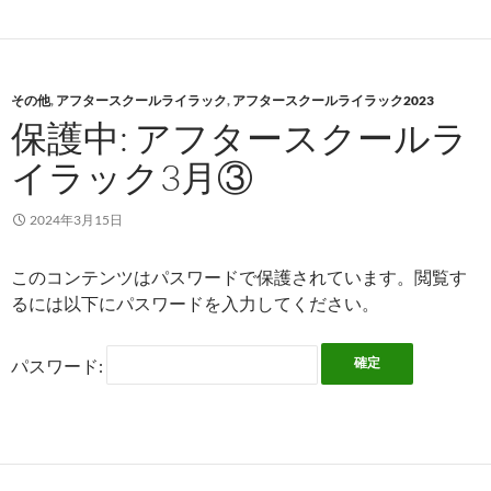
その他
,
アフタースクールライラック
,
アフタースクールライラック2023
保護中: アフタースクールラ
イラック3月③
2024年3月15日
このコンテンツはパスワードで保護されています。閲覧す
るには以下にパスワードを入力してください。
パスワード: