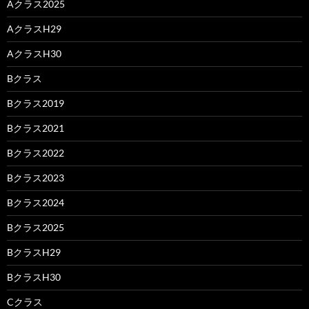
Aクラス2025
AクラスH29
AクラスH30
Bクラス
Bクラス2019
Bクラス2021
Bクラス2022
Bクラス2023
Bクラス2024
Bクラス2025
BクラスH29
BクラスH30
Cクラス