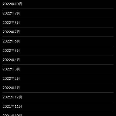
2022年10月
2022年9月
2022年8月
2022年7月
2022年6月
2022年5月
2022年4月
2022年3月
2022年2月
2022年1月
2021年12月
2021年11月
2021年10月