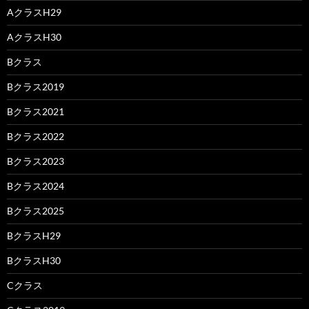
AクラスH29
AクラスH30
Bクラス
Bクラス2019
Bクラス2021
Bクラス2022
Bクラス2023
Bクラス2024
Bクラス2025
BクラスH29
BクラスH30
Cクラス