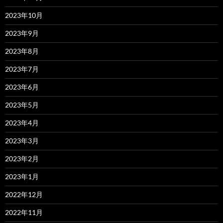
2023年10月
2023年9月
2023年8月
2023年7月
2023年6月
2023年5月
2023年4月
2023年3月
2023年2月
2023年1月
2022年12月
2022年11月