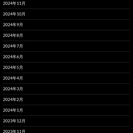
2024年11月
2024年10月
2024年9月
2024年8月
2024年7月
2024年6月
2024年5月
2024年4月
2024年3月
2024年2月
2024年1月
2023年12月
2023年11月