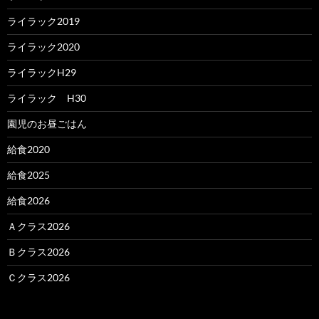
ライラック2019
ライラック2020
ライラックH29
ライラック H30
園児のお昼ごはん
給食2020
給食2025
給食2026
Ａクラス2026
Ｂクラス2026
Ｃクラス2026