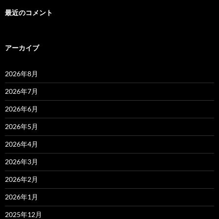
最近のコメント
アーカイブ
2026年8月
2026年7月
2026年6月
2026年5月
2026年4月
2026年3月
2026年2月
2026年1月
2025年12月