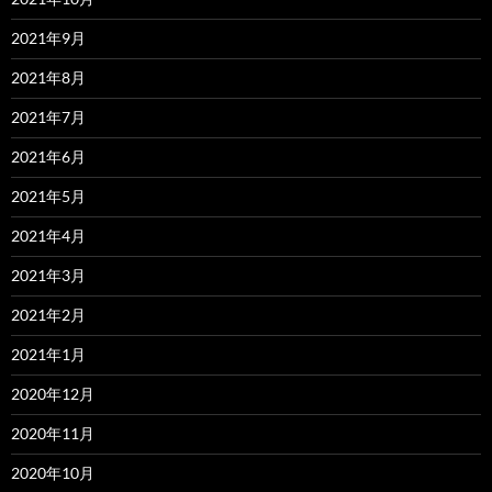
2021年9月
2021年8月
2021年7月
2021年6月
2021年5月
2021年4月
2021年3月
2021年2月
2021年1月
2020年12月
2020年11月
2020年10月