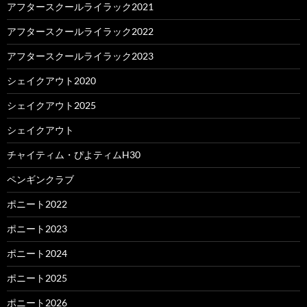
アフタースクールライラック2021
アフタースクールライラック2022
アフタースクールライラック2023
シェイクアウト2020
シェイクアウト2025
シェイクアウト
チャイティム・ぴよティムH30
ペンギンクラブ
ポニート2022
ポニート2023
ポニート2024
ポニート2025
ポニート2026