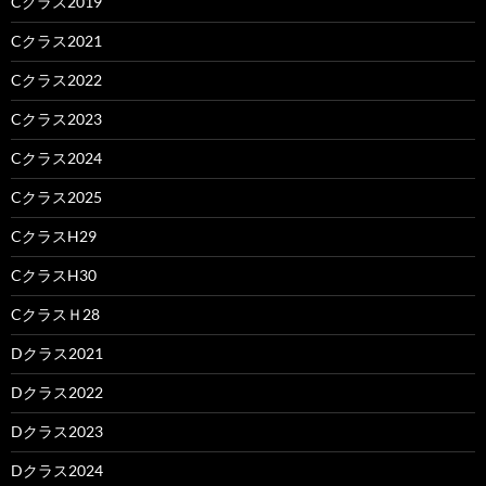
Cクラス2019
Cクラス2021
Cクラス2022
Cクラス2023
Cクラス2024
Cクラス2025
CクラスH29
CクラスH30
CクラスＨ28
Dクラス2021
Dクラス2022
Dクラス2023
Dクラス2024