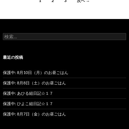
1
2
3
次へ →
投
稿
ナ
検
ビ
索
:
ゲ
最近の投稿
ー
シ
保護中: 8月10日（月）のお昼ごはん
ョ
保護中: 8月8日（土）のお昼ごはん
ン
保護中: あひる組日記☆１７
保護中: ひよこ組日記☆１７
保護中: 8月7日（金）のお昼ごはん