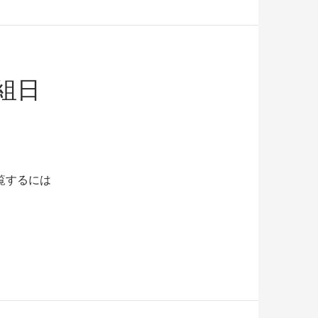
組日
覧するには