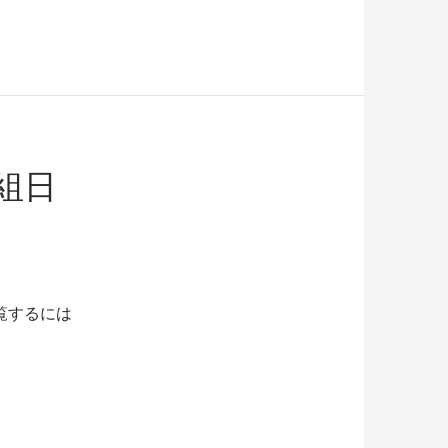
組日
覧するには