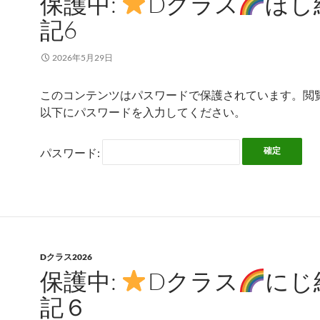
保護中:
Dクラス
ほし
記6
2026年5月29日
このコンテンツはパスワードで保護されています。閲
以下にパスワードを入力してください。
パスワード:
Dクラス2026
保護中:
Dクラス
にじ
記６