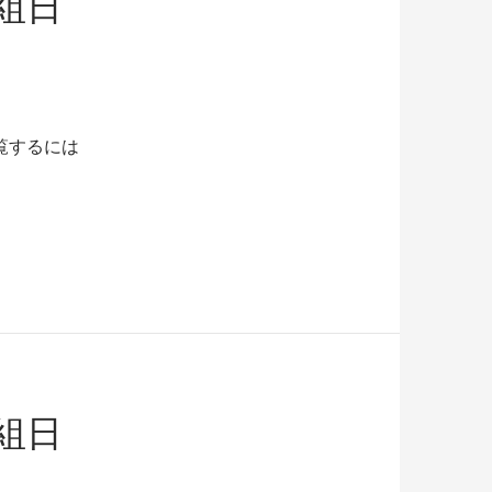
組日
覧するには
組日