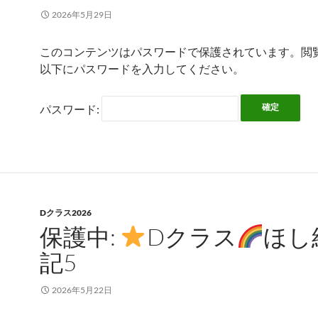
2026年5月29日
このコンテンツはパスワードで保護されています。閲
以下にパスワードを入力してください。
パスワード:
Dクラス2026
保護中:
Dクラス
ほし
記5
2026年5月22日