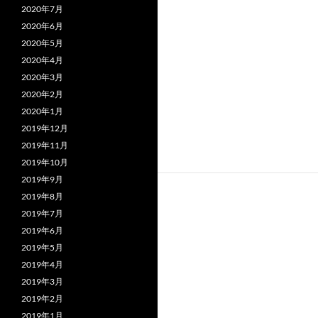
2020年7月
2020年6月
2020年5月
2020年4月
2020年3月
2020年2月
2020年1月
2019年12月
2019年11月
2019年10月
2019年9月
2019年8月
2019年7月
2019年6月
2019年5月
2019年4月
2019年3月
2019年2月
2019年1月