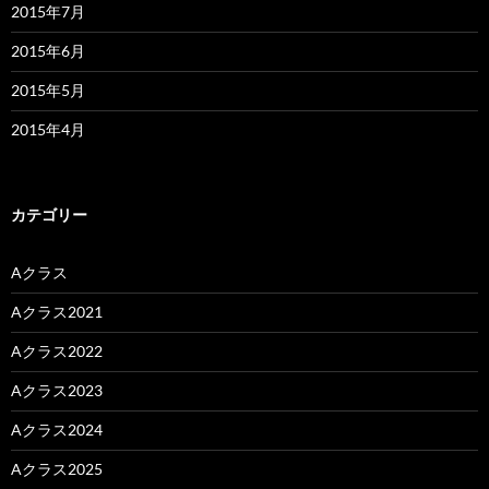
2015年7月
2015年6月
2015年5月
2015年4月
カテゴリー
Aクラス
Aクラス2021
Aクラス2022
Aクラス2023
Aクラス2024
Aクラス2025