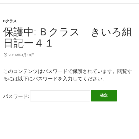
Bクラス
保護中: Ｂクラス きいろ組
日記ー４１
2016年3月18日
このコンテンツはパスワードで保護されています。閲覧す
るには以下にパスワードを入力してください。
パスワード: