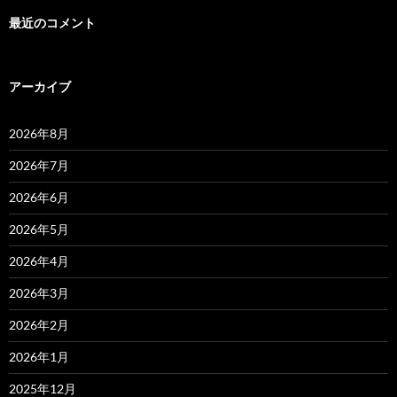
最近のコメント
アーカイブ
2026年8月
2026年7月
2026年6月
2026年5月
2026年4月
2026年3月
2026年2月
2026年1月
2025年12月