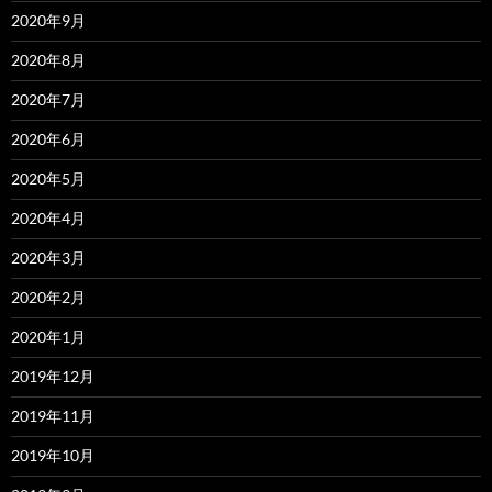
2020年9月
2020年8月
2020年7月
2020年6月
2020年5月
2020年4月
2020年3月
2020年2月
2020年1月
2019年12月
2019年11月
2019年10月