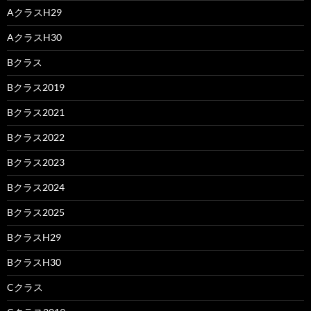
AクラスH29
AクラスH30
Bクラス
Bクラス2019
Bクラス2021
Bクラス2022
Bクラス2023
Bクラス2024
Bクラス2025
BクラスH29
BクラスH30
Cクラス