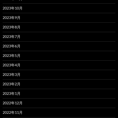
2023年10月
2023年9月
2023年8月
2023年7月
2023年6月
2023年5月
2023年4月
2023年3月
2023年2月
2023年1月
2022年12月
2022年11月