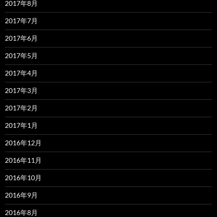
2017年8月
2017年7月
2017年6月
2017年5月
2017年4月
2017年3月
2017年2月
2017年1月
2016年12月
2016年11月
2016年10月
2016年9月
2016年8月