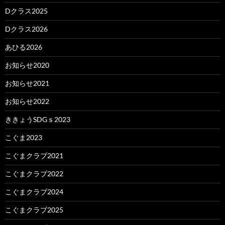
Dクラス2025
Dクラス2026
あひる2026
お知らせ2020
お知らせ2021
お知らせ2022
ききょうSDGｓ2023
こぐま2023
こぐまクラブ2021
こぐまクラブ2022
こぐまクラブ2024
こぐまクラブ2025