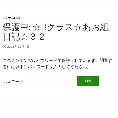
BクラスH30
保護中: ☆Bクラス☆あお組
日記☆３２
2018年12月7日
このコンテンツはパスワードで保護されています。閲覧す
るには以下にパスワードを入力してください。
パスワード: