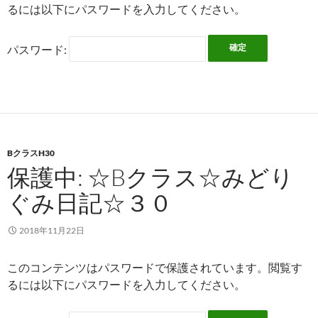
るには以下にパスワードを入力してください。
パスワード:
BクラスH30
保護中: ☆Bクラス☆みどり
ぐみ日記☆３０
2018年11月22日
このコンテンツはパスワードで保護されています。閲覧す
るには以下にパスワードを入力してください。