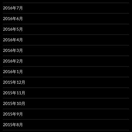
2016年7月
2016年6月
2016年5月
2016年4月
2016年3月
2016年2月
2016年1月
2015年12月
2015年11月
2015年10月
2015年9月
2015年8月