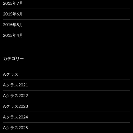
2015年7月
2015年6月
2015年5月
2015年4月
カテゴリー
Aクラス
Aクラス2021
Aクラス2022
Aクラス2023
Aクラス2024
Aクラス2025