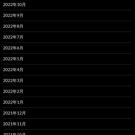
2022年10月
2022年9月
2022年8月
2022年7月
2022年6月
2022年5月
2022年4月
2022年3月
2022年2月
2022年1月
2021年12月
2021年11月
2021年10月