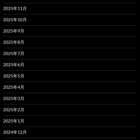
2025年11月
2025年10月
2025年9月
2025年8月
2025年7月
2025年6月
2025年5月
2025年4月
2025年3月
2025年2月
2025年1月
2024年12月