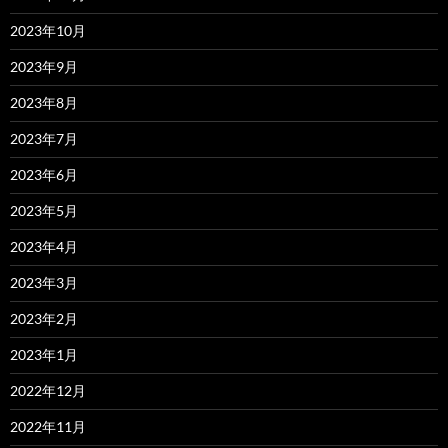
2023年10月
2023年9月
2023年8月
2023年7月
2023年6月
2023年5月
2023年4月
2023年3月
2023年2月
2023年1月
2022年12月
2022年11月