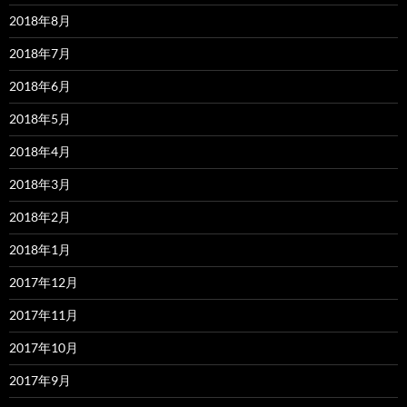
2018年8月
2018年7月
2018年6月
2018年5月
2018年4月
2018年3月
2018年2月
2018年1月
2017年12月
2017年11月
2017年10月
2017年9月