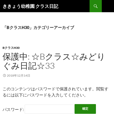
検
ききょう幼稚園 クラス日記
索
コ
ン
テ
ン
「BクラスH30」カテゴリーアーカイブ
ツ
へ
ス
キ
BクラスH30
ッ
保護中: ☆Bクラス☆みどり
プ
ぐみ日記☆33
2018年12月14日
このコンテンツはパスワードで保護されています。閲覧す
るには以下にパスワードを入力してください。
パスワード: