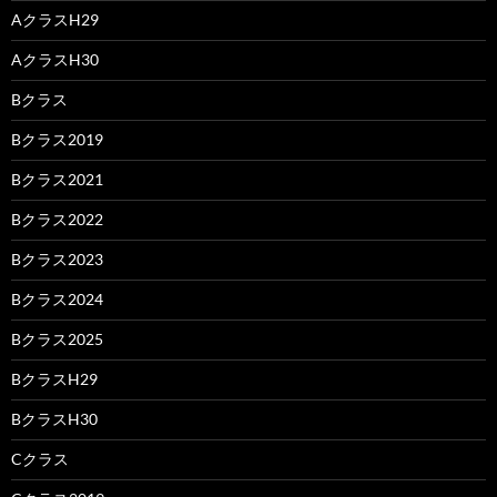
AクラスH29
AクラスH30
Bクラス
Bクラス2019
Bクラス2021
Bクラス2022
Bクラス2023
Bクラス2024
Bクラス2025
BクラスH29
BクラスH30
Cクラス