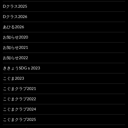
Dクラス2025
Dクラス2026
あひる2026
お知らせ2020
お知らせ2021
お知らせ2022
ききょうSDGｓ2023
こぐま2023
こぐまクラブ2021
こぐまクラブ2022
こぐまクラブ2024
こぐまクラブ2025