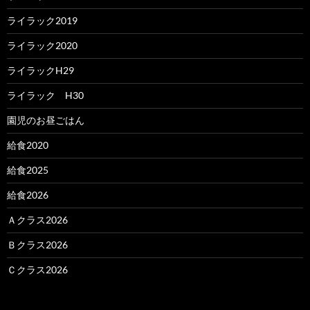
ライラック2019
ライラック2020
ライラックH29
ライラック H30
園児のお昼ごはん
給食2020
給食2025
給食2026
Ａクラス2026
Ｂクラス2026
Ｃクラス2026