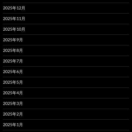
2025年12月
2025年11月
2025年10月
2025年9月
2025年8月
2025年7月
2025年6月
2025年5月
2025年4月
2025年3月
2025年2月
2025年1月