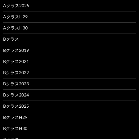
Aクラス2025
AクラスH29
AクラスH30
Bクラス
Bクラス2019
Bクラス2021
Bクラス2022
Bクラス2023
Bクラス2024
Bクラス2025
BクラスH29
BクラスH30