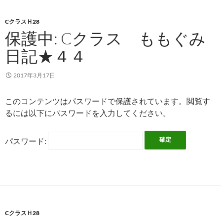
CクラスＨ28
保護中: Cクラス ももぐみ
日記★４４
2017年3月17日
このコンテンツはパスワードで保護されています。閲覧す
るには以下にパスワードを入力してください。
パスワード:
CクラスＨ28