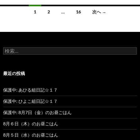
1
2
…
16
次へ →
投
稿
ナ
検
ビ
索
:
ゲ
最近の投稿
ー
シ
保護中: あひる組日記☆１７
ョ
保護中: ひよこ組日記☆１７
ン
保護中: 8月7日（金）のお昼ごはん
8月６日（木）のお昼ごはん
8月５日（水）のお昼ごはん