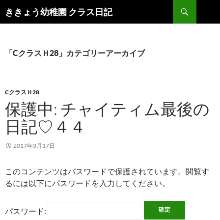
検
ききょう幼稚園 クラス日記
索
コ
ン
テ
ン
「CクラスＨ28」カテゴリーアーカイブ
ツ
へ
ス
キ
CクラスＨ28
ッ
保護中: チャイティム最後の
プ
日記♡４４
2017年3月17日
このコンテンツはパスワードで保護されています。閲覧す
るには以下にパスワードを入力してください。
パスワード: