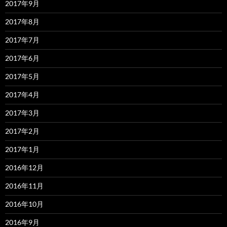
2017年9月
2017年8月
2017年7月
2017年6月
2017年5月
2017年4月
2017年3月
2017年2月
2017年1月
2016年12月
2016年11月
2016年10月
2016年9月