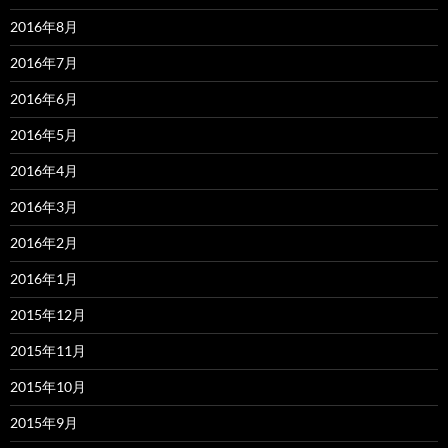
2016年8月
2016年7月
2016年6月
2016年5月
2016年4月
2016年3月
2016年2月
2016年1月
2015年12月
2015年11月
2015年10月
2015年9月