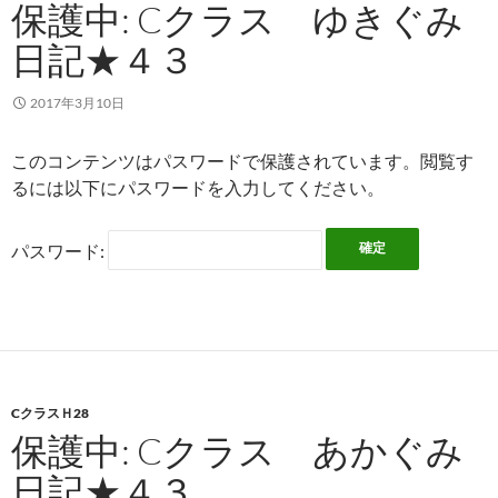
保護中: Cクラス ゆきぐみ
日記★４３
2017年3月10日
このコンテンツはパスワードで保護されています。閲覧す
るには以下にパスワードを入力してください。
パスワード:
CクラスＨ28
保護中: Cクラス あかぐみ
日記★４３