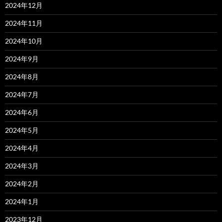
2024年12月
2024年11月
2024年10月
2024年9月
2024年8月
2024年7月
2024年6月
2024年5月
2024年4月
2024年3月
2024年2月
2024年1月
2023年12月