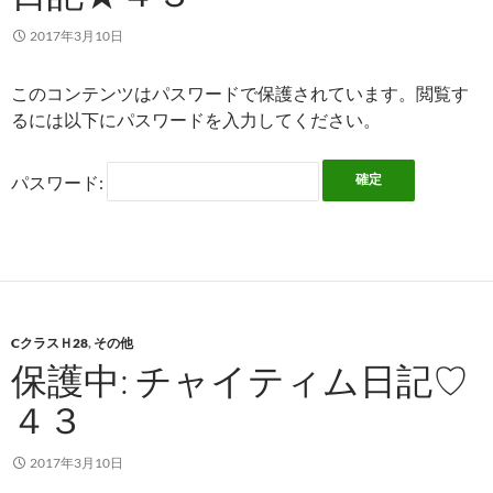
2017年3月10日
このコンテンツはパスワードで保護されています。閲覧す
るには以下にパスワードを入力してください。
パスワード:
CクラスＨ28
,
その他
保護中: チャイティム日記♡
４３
2017年3月10日