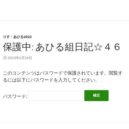
りす・あひる2022
保護中: あひる組日記☆４６
2023年2月24日
このコンテンツはパスワードで保護されています。閲覧す
るには以下にパスワードを入力してください。
パスワード: