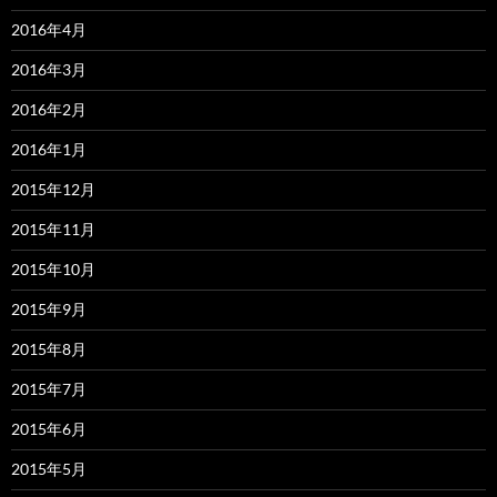
2016年4月
2016年3月
2016年2月
2016年1月
2015年12月
2015年11月
2015年10月
2015年9月
2015年8月
2015年7月
2015年6月
2015年5月