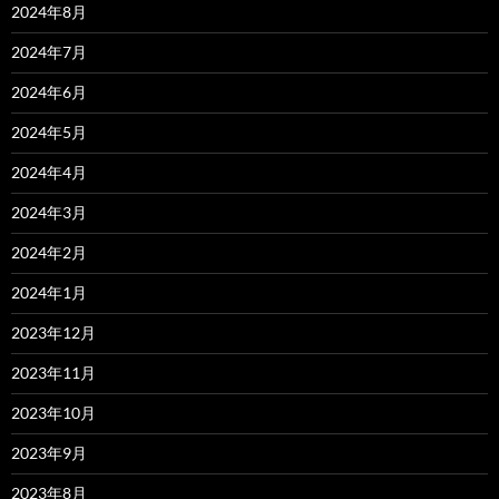
2024年8月
2024年7月
2024年6月
2024年5月
2024年4月
2024年3月
2024年2月
2024年1月
2023年12月
2023年11月
2023年10月
2023年9月
2023年8月