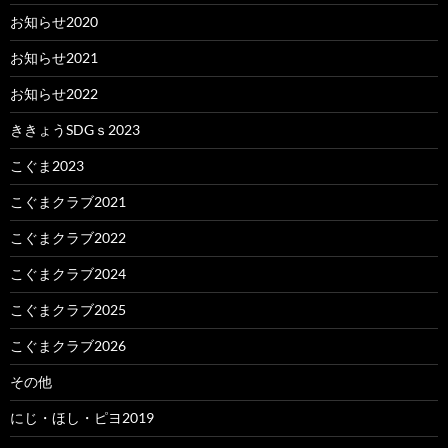
お知らせ2020
お知らせ2021
お知らせ2022
ききょうSDGｓ2023
こぐま2023
こぐまクラブ2021
こぐまクラブ2022
こぐまクラブ2024
こぐまクラブ2025
こぐまクラブ2026
その他
にじ・ほし・ピヨ2019