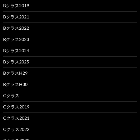
Bクラス2019
Bクラス2021
Bクラス2022
Bクラス2023
Bクラス2024
Bクラス2025
BクラスH29
BクラスH30
Cクラス
Cクラス2019
Cクラス2021
Cクラス2022