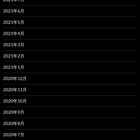
2021年6月
2021年5月
2021年4月
2021年3月
2021年2月
2021年1月
2020年12月
2020年11月
2020年10月
2020年9月
2020年8月
2020年7月