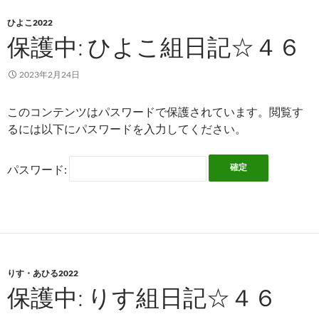
ひよこ2022
保護中: ひよこ組日記☆４６
2023年2月24日
このコンテンツはパスワードで保護されています。閲覧す
るには以下にパスワードを入力してください。
パスワード:
りす・あひる2022
保護中: りす組日記☆４６