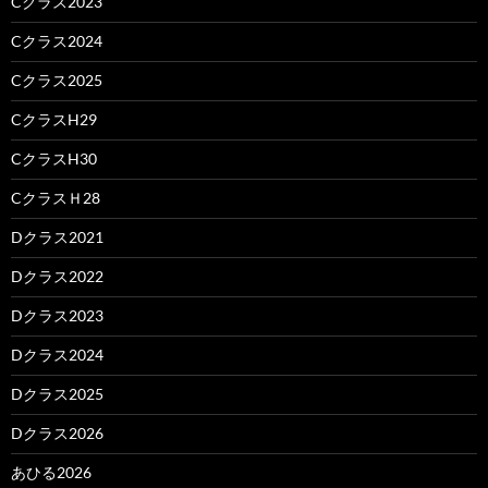
Cクラス2023
Cクラス2024
Cクラス2025
CクラスH29
CクラスH30
CクラスＨ28
Dクラス2021
Dクラス2022
Dクラス2023
Dクラス2024
Dクラス2025
Dクラス2026
あひる2026