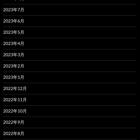
2023年7月
2023年6月
2023年5月
2023年4月
2023年3月
2023年2月
2023年1月
2022年12月
2022年11月
2022年10月
2022年9月
2022年8月