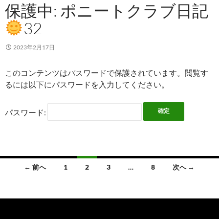
保護中: ポニートクラブ日記
32
2023年2月17日
このコンテンツはパスワードで保護されています。閲覧す
るには以下にパスワードを入力してください。
パスワード:
← 前へ
1
2
3
…
8
次へ →
投
稿
ナ