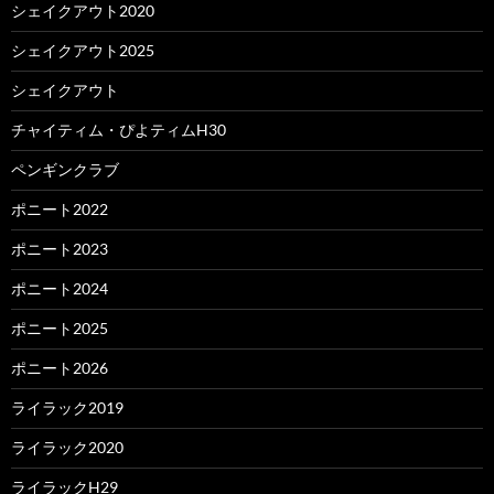
シェイクアウト2020
シェイクアウト2025
シェイクアウト
チャイティム・ぴよティムH30
ペンギンクラブ
ポニート2022
ポニート2023
ポニート2024
ポニート2025
ポニート2026
ライラック2019
ライラック2020
ライラックH29