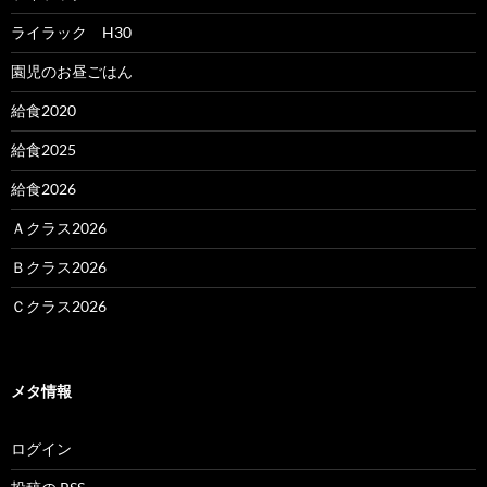
ライラック H30
園児のお昼ごはん
給食2020
給食2025
給食2026
Ａクラス2026
Ｂクラス2026
Ｃクラス2026
メタ情報
ログイン