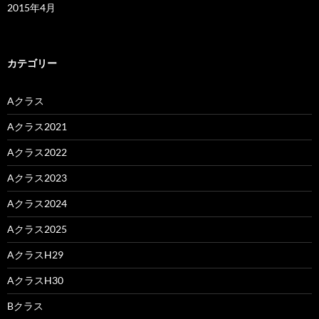
2015年4月
カテゴリー
Aクラス
Aクラス2021
Aクラス2022
Aクラス2023
Aクラス2024
Aクラス2025
AクラスH29
AクラスH30
Bクラス