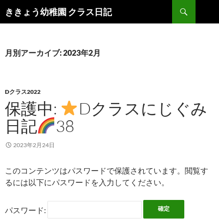
検
ききょう幼稚園 クラス日記
索
コ
ン
テ
ン
月別アーカイブ: 2023年2月
ツ
へ
ス
キ
Dクラス2022
ッ
保護中:
Dクラスにじぐみ
プ
日記
38
2023年2月24日
このコンテンツはパスワードで保護されています。閲覧す
るには以下にパスワードを入力してください。
パスワード: