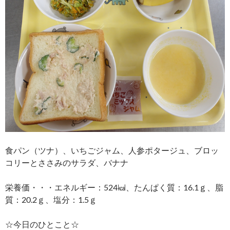
食パン（ツナ）、いちごジャム、人参ポタージュ、ブロッ
コリーとささみのサラダ、バナナ
栄養価・・・エネルギー：524㎉、たんぱく質：16.1ｇ、脂
質：20.2ｇ、塩分：1.5ｇ
☆今日のひとこと☆