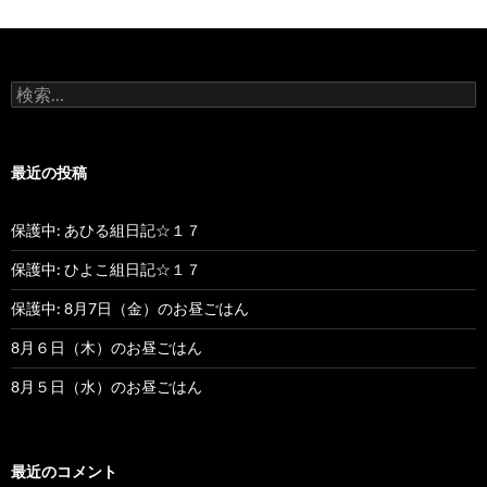
稿
ナ
検
ビ
索
:
ゲ
最近の投稿
ー
シ
保護中: あひる組日記☆１７
ョ
保護中: ひよこ組日記☆１７
ン
保護中: 8月7日（金）のお昼ごはん
8月６日（木）のお昼ごはん
8月５日（水）のお昼ごはん
最近のコメント