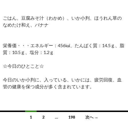
ごはん、豆腐みそ汁（わかめ）、いか小判、ほうれん草の
なめたけ和え、バナナ
栄養価・・・エネルギー：456㎉、たんぱく質：14.5ｇ、脂
質：10.5ｇ、塩分：1.2ｇ
☆今日のひとこと☆
今日のいか小判に、入っている、いかには、疲労回復、血
管の健康を保つ成分が多く含まれています。
1
2
…
198
次へ →
投