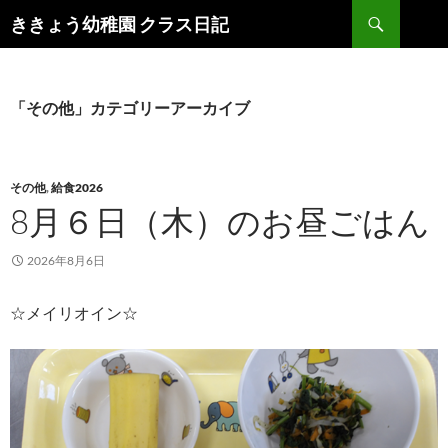
検
ききょう幼稚園 クラス日記
索
コ
ン
テ
ン
「その他」カテゴリーアーカイブ
ツ
へ
ス
キ
その他
,
給食2026
ッ
8月６日（木）のお昼ごはん
プ
2026年8月6日
☆メイリオイン☆